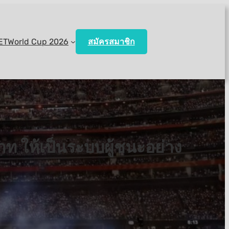
ET
World Cup 2026
สมัครสมาชิก
าท ให้เป็นระบบผู้ชนะอย่าง