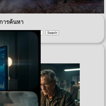
การค้นหา
ค้
Search
น
ห
กระทู้ล่าสุด
า