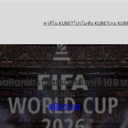
คาสิโน KUBET
โปรโมชั่น KUBET
เกม KUB
ailand: เปลี่ยนเครดิตฟรี 168 บ
ยั่งยืน
สมัครเลย