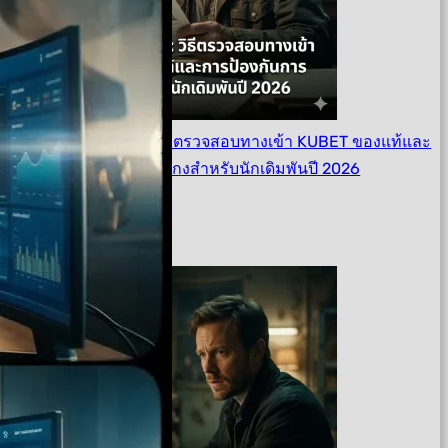
คู่มือผู้เชี่ยวชาญ: วิธีตรวจสอบทางเข้า KUBET ของแท้และ
การป้องกันการฉ้อโกงสำหรับนักเดิมพันปี 2026
โดย jusy2win1
29 พฤษภาคม 2026