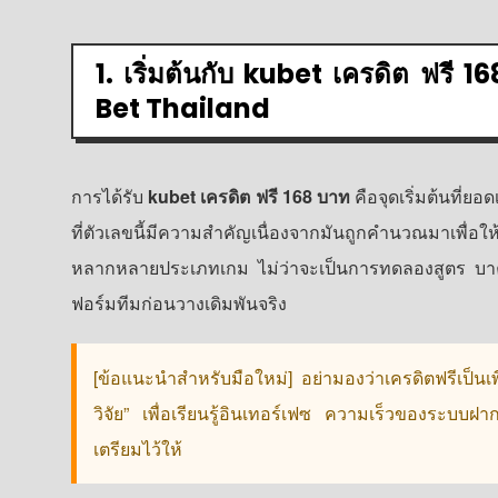
1. เริ่มต้นกับ kubet เครดิต ฟรี 
Bet Thailand
การได้รับ
kubet เครดิต ฟรี 168 บาท
คือจุดเริ่มต้นที่ยอ
ที่ตัวเลขนี้มีความสำคัญเนื่องจากมันถูกคำนวณมาเพื่อ
หลากหลายประเภทเกม ไม่ว่าจะเป็นการทดลองสูตร บา
ฟอร์มทีมก่อนวางเดิมพันจริง
[ข้อแนะนำสำหรับมือใหม่] อย่ามองว่าเครดิตฟรีเป็นเพ
วิจัย” เพื่อเรียนรู้อินเทอร์เฟซ ความเร็วของระบ
เตรียมไว้ให้