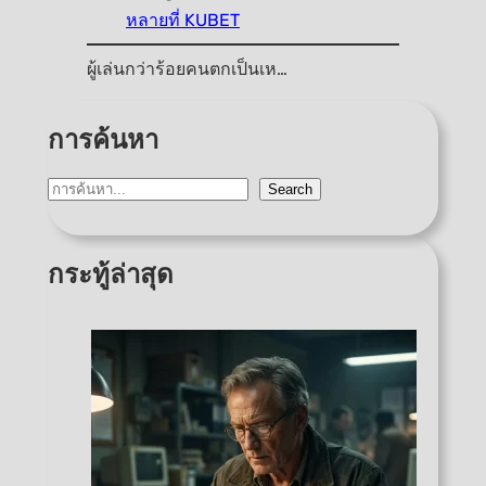
หลายที่ KUBET
ผู้เล่นกว่าร้อยคนตกเป็นเห…
การค้นหา
ค้
Search
น
ห
กระทู้ล่าสุด
า