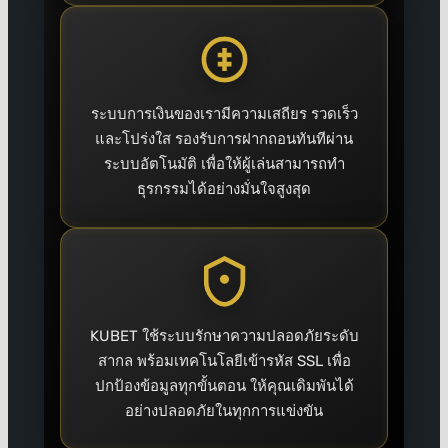
ระบบการเงินของเรามีความเสถียร รวดเร็ว
และโปร่งใส รองรับการฝากถอนทันทีผ่าน
ระบบอัตโนมัติ เพื่อให้ผู้เล่นสามารถทำ
ธุรกรรมได้อย่างมั่นใจสูงสุด
KUBET ใช้ระบบรักษาความปลอดภัยระดับ
สากล พร้อมเทคโนโลยีเข้ารหัส SSL เพื่อ
ปกป้องข้อมูลทุกขั้นตอน ให้คุณเดิมพันได้
อย่างปลอดภัยในทุกการแข่งขัน