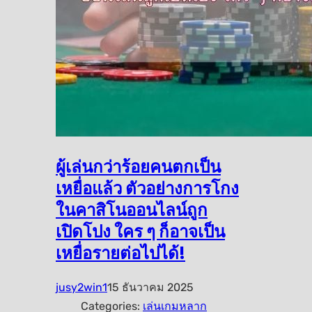
ผู้เล่นกว่าร้อยคนตกเป็น
เหยื่อแล้ว ตัวอย่างการโกง
ในคาสิโนออนไลน์ถูก
เปิดโปง ใคร ๆ ก็อาจเป็น
เหยื่อรายต่อไปได้!
jusy2win1
15 ธันวาคม 2025
Categories:
เล่นเกมหลาก