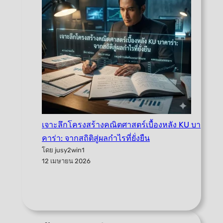
เจาะลึกโครงสร้างคณิตศาสตร์เบื้องหลัง KU บา
คาร่า: จากสถิติสู่ผลกำไรที่ยั่งยืน
โดย jusy2win1
12 เมษายน 2026