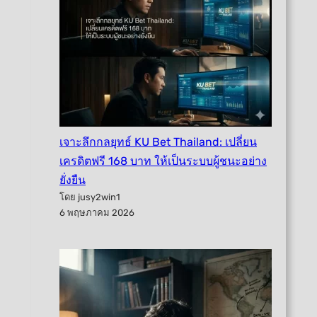
เจาะลึกกลยุทธ์ KU Bet Thailand: เปลี่ยน
เครดิตฟรี 168 บาท ให้เป็นระบบผู้ชนะอย่าง
ยั่งยืน
โดย jusy2win1
6 พฤษภาคม 2026