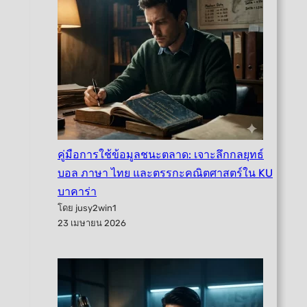
คู่มือการใช้ข้อมูลชนะตลาด: เจาะลึกกลยุทธ์
บอล ภาษา ไทย และตรรกะคณิตศาสตร์ใน KU
บาคาร่า
โดย jusy2win1
23 เมษายน 2026