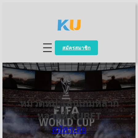
ข้าม
ไป
ยัง
เนื้อหา
สมัครสมาชิก
หมวดหมู่:
เล่นเกมหลาก
หลายที่ KUBET
สมัครเลย