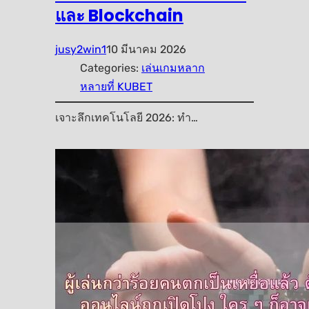
และ Blockchain
jusy2win1
10 มีนาคม 2026
Categories:
เล่นเกมหลาก
หลายที่ KUBET
เจาะลึกเทคโนโลยี 2026: ทำ…