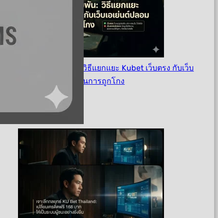
เตือนภัยนักเดิมพัน: วิธีแยกแยะ Kubet เว็บตรง กับเว็บ
เอเย่นต์ปลอม ป้องกันการถูกโกง
โดย jusy2win1
19 พฤษภาคม 2026