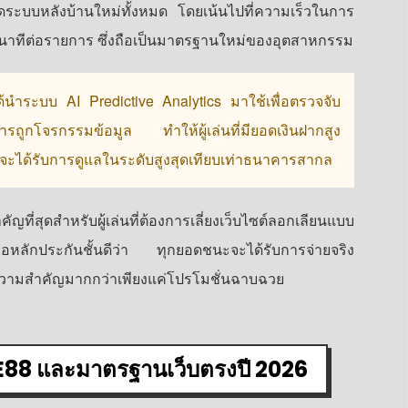
ดระบบหลังบ้านใหม่ทั้งหมด โดยเน้นไปที่ความเร็วในการ
วินาทีต่อรายการ ซึ่งถือเป็นมาตรฐานใหม่ของอุตสาหกรรม
นำระบบ AI Predictive Analytics มาใช้เพื่อตรวจจับ
กการถูกโจรกรรมข้อมูล ทำให้ผู้เล่นที่มียอดเงินฝากสูง
เขาจะได้รับการดูแลในระดับสูงสุดเทียบเท่าธนาคารสากล
ญที่สุดสำหรับผู้เล่นที่ต้องการเลี่ยงเว็บไซต์ลอกเลียนแบบ
อหลักประกันชั้นดีว่า ทุกยอดชนะจะได้รับการจ่ายจริง
ิงให้ความสำคัญมากกว่าเพียงแค่โปรโมชั่นฉาบฉวย
WE88 และมาตรฐานเว็บตรงปี 2026