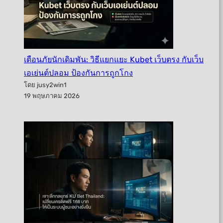
เตือนภัยนักเดิมพัน: วิธีแยกแยะ Kubet เว็บตรง กับเว็บ
เอเย่นต์ปลอม ป้องกันการถูกโกง
โดย jusy2win1
19 พฤษภาคม 2026