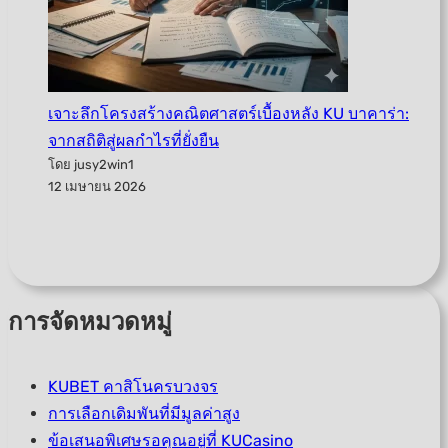
เจาะลึกโครงสร้างคณิตศาสตร์เบื้องหลัง KU บาคาร่า:
จากสถิติสู่ผลกำไรที่ยั่งยืน
โดย jusy2win1
12 เมษายน 2026
การจัดหมวดหมู่
KUBET คาสิโนครบวงจร
การเลือกเดิมพันที่มีมูลค่าสูง
ข้อเสนอพิเศษรอคุณอยู่ที่ KUCasino