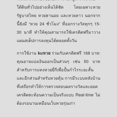
ใต้ดินทั่วไปอย่างเห็นได้ชัด โดยเฉพาะหวย
รัฐบาลไทย หวยฮานอย และหวยลาว นอกจาก
นี้ยังมี “หวย 24 ชั่วโมง” ที่ออกรางวัลทุกๆ 15-
30 นาที ทำให้คุณสามารถใช้เครดิตฟรีมาวาง
แผนสเต็ปการลงทุนได้ตลอดทั้งวัน
การใช้งาน
kuหวย
ร่วมกับเครดิตฟรี 168 บาท:
คุณอาจแบ่งเงินออกเป็นส่วนๆ เช่น 50 บาท
สำหรับการแทงหวยยี่กีเพื่อปั้นกำไรระยะสั้น
และอีกส่วนสำหรับหวยหุ้น การมีระบบหลังบ้าน
ที่เสถียรทำให้การตรวจสอบผลรางวัลและยอด
เครดิตสะท้อนความเป็นจริงแบบ Real-time ไม่
ต้องรอนานเหมือนเว็บหวยรุ่นเก่า