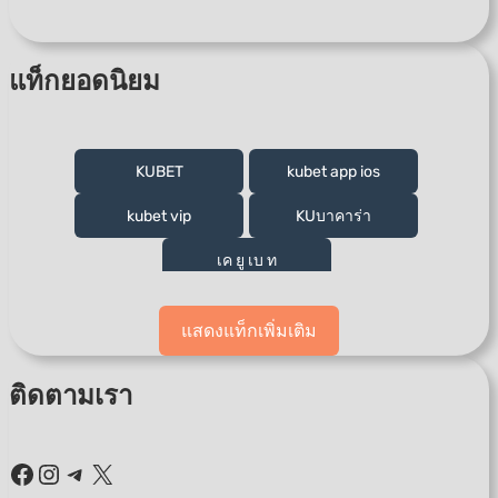
แท็กยอดนิยม
KUBET
kubet app ios
kubet vip
KUบาคาร่า
เค ยู เบ ท
แสดงแท็กเพิ่มเติม
ติดตามเรา
Facebook
Instagram
Telegram
X