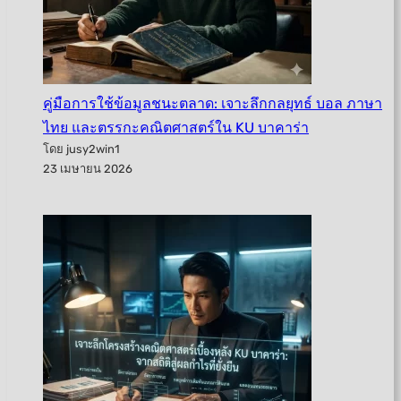
คู่มือการใช้ข้อมูลชนะตลาด: เจาะลึกกลยุทธ์ บอล ภาษา
ไทย และตรรกะคณิตศาสตร์ใน KU บาคาร่า
โดย jusy2win1
23 เมษายน 2026