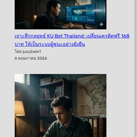
เจาะลึกกลยุทธ์ KU Bet Thailand: เปลี่ยนเครดิตฟรี 168
บาท ให้เป็นระบบผู้ชนะอย่างยั่งยืน
โดย jusy2win1
6 พฤษภาคม 2026