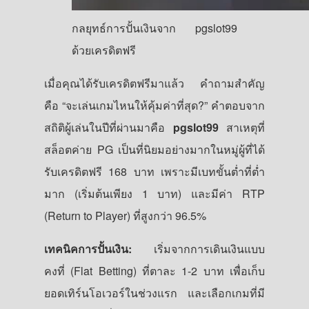
กลยุทธ์การปั้นเงินจาก pgslot99
ด้วยเครดิตฟรี
เมื่อคุณได้รับเครดิตฟรีมาแล้ว คำถามสำคัญ
คือ “จะเล่นเกมไหนให้คุ้มค่าที่สุด?” คำตอบจาก
สถิติผู้เล่นในปีที่ผ่านมาคือ
pgslot99
สาเหตุที่
สล็อตค่าย PG เป็นที่นิยมอย่างมากในหมู่ผู้ที่ได้
รับเครดิตฟรี 168 บาท เพราะมีเบทขั้นต่ำที่ต่ำ
มาก (เริ่มต้นเพียง 1 บาท) และมีค่า RTP
(Return to Player) ที่สูงกว่า 96.5%
เทคนิคการปั้นเงิน:
เริ่มจากการเดินเงินแบบ
คงที่ (Flat Betting) ที่ตาละ 1-2 บาท เพื่อเก็บ
ยอดเทิร์นโอเวอร์ในช่วงแรก และเลือกเกมที่มี