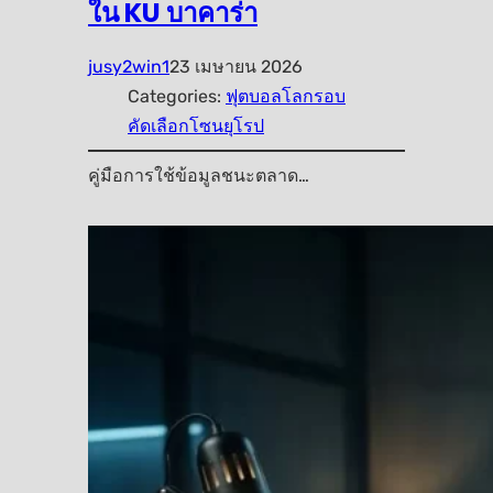
ใน KU บาคาร่า
jusy2win1
23 เมษายน 2026
Categories:
ฟุตบอลโลกรอบ
คัดเลือกโซนยุโรป
คู่มือการใช้ข้อมูลชนะตลาด…