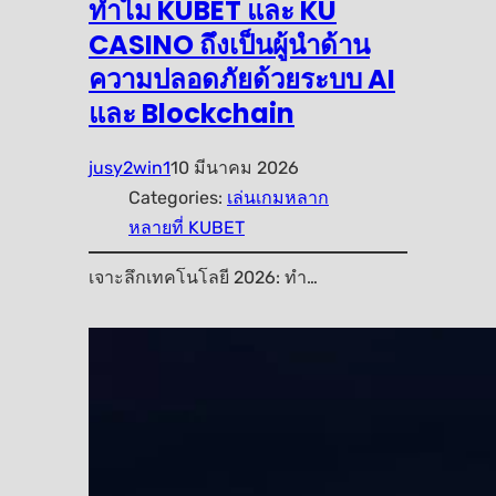
ทำไม KUBET และ KU
CASINO ถึงเป็นผู้นำด้าน
ความปลอดภัยด้วยระบบ AI
และ Blockchain
jusy2win1
10 มีนาคม 2026
Categories:
เล่นเกมหลาก
หลายที่ KUBET
เจาะลึกเทคโนโลยี 2026: ทำ…