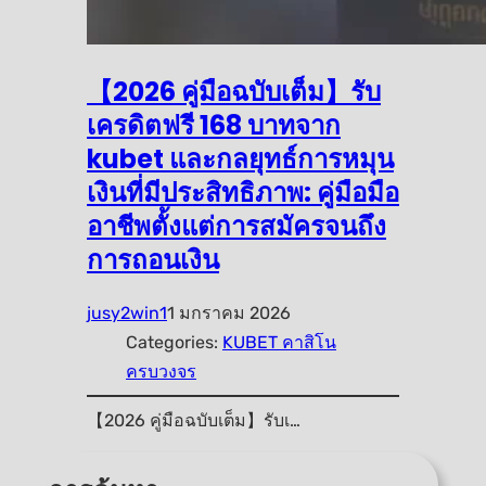
【2026 คู่มือฉบับเต็ม】รับ
เครดิตฟรี 168 บาทจาก
kubet และกลยุทธ์การหมุน
เงินที่มีประสิทธิภาพ: คู่มือมือ
อาชีพตั้งแต่การสมัครจนถึง
การถอนเงิน
jusy2win1
1 มกราคม 2026
Categories:
KUBET คาสิโน
ครบวงจร
【2026 คู่มือฉบับเต็ม】รับเ…