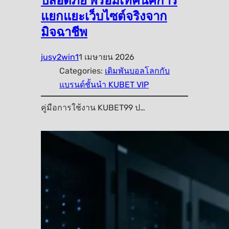
ปลอดภัย พร้อมเทคนิคการ
แยกแยะเว็บไซต์จริงจาก
มิจฉาชีพ
jusy2win1
1 เมษายน 2026
Categories:
เดิมพันบอลโลกกับ
แบรนด์ชั้นนำ KUBET VIP
คู่มือการใช้งาน KUBET99 ป…