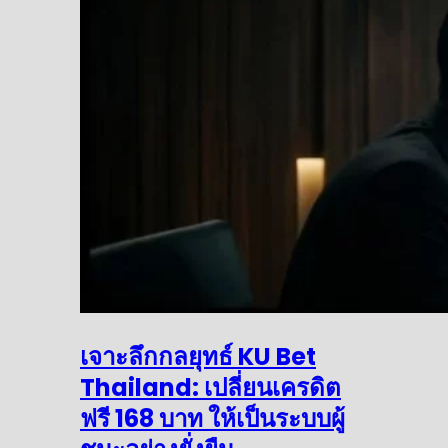
เจาะลึกกลยุทธ์ KU Bet
Thailand: เปลี่ยนเครดิต
ฟรี 168 บาท ให้เป็นระบบผู้