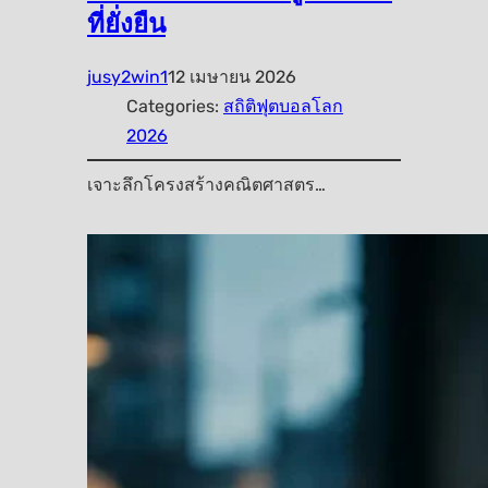
ที่ยั่งยืน
jusy2win1
12 เมษายน 2026
Categories:
สถิติฟุตบอลโลก
2026
เจาะลึกโครงสร้างคณิตศาสตร…